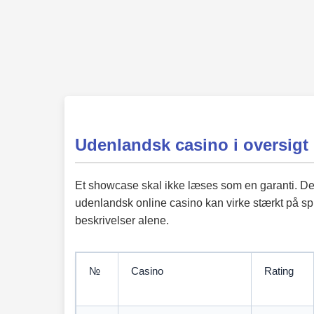
Udenlandsk casino i oversigt
Et showcase skal ikke læses som en garanti. Det 
udenlandsk online casino kan virke stærkt på sp
beskrivelser alene.
№
Casino
Rating