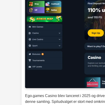
Ego.games Casino blev lanceret i 2025 og drive
denne samling. Spiludvalget er stort med omkrin