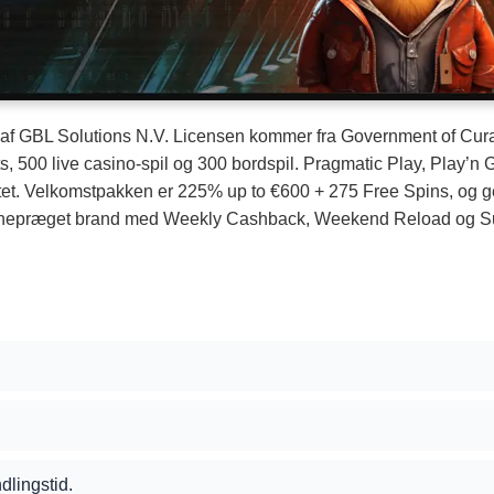
af GBL Solutions N.V. Licensen kommer fra Government of Cura
ts, 500 live casino-spil og 300 bordspil. Pragmatic Play, Play’n
ntet. Velkomstpakken er 225% up to €600 + 275 Free Spins, og 
agnepræget brand med Weekly Cashback, Weekend Reload og Su
dlingstid.