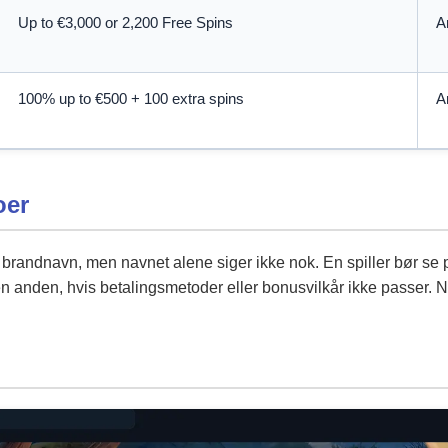
Up to €3,000 or 2,200 Free Spins
A
100% up to €500 + 100 extra spins
A
oer
 brandnavn, men navnet alene siger ikke nok. En spiller bør se 
 en anden, hvis betalingsmetoder eller bonusvilkår ikke passer. N