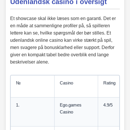
Udenlandsk casino i oversigt
Et showcase skal ikke læses som en garanti. Det er
en måde at sammenligne profiler på, så spilleren
lettere kan se, hvilke spørgsmål der bør stilles. Et
udenlandsk online casino kan virke stærkt på spil,
men svagere på bonusklarhed eller support. Derfor
giver en kompakt tabel bedre overblik end lange
beskrivelser alene.
№
Casino
Rating
1.
Ego.games
4.9/5
Casino