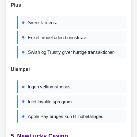
Plus
Svensk licens.
Enkel model uden bonuskrav.
Swish og Trustly giver hurtige transaktioner.
Ulemper
Ingen velkomstbonus.
Intet loyalitetsprogram.
Apple Pay bruges kun til indbetalinger.
5. NewLucky Casino