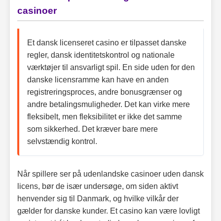
casinoer
Et dansk licenseret casino er tilpasset danske
regler, dansk identitetskontrol og nationale
værktøjer til ansvarligt spil. En side uden for den
danske licensramme kan have en anden
registreringsproces, andre bonusgrænser og
andre betalingsmuligheder. Det kan virke mere
fleksibelt, men fleksibilitet er ikke det samme
som sikkerhed. Det kræver bare mere
selvstændig kontrol.
Når spillere ser på udenlandske casinoer uden dansk
licens, bør de især undersøge, om siden aktivt
henvender sig til Danmark, og hvilke vilkår der
gælder for danske kunder. Et casino kan være lovligt