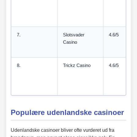
7.
Slotsvader
4.6/5
Casino
8.
Trickz Casino
4.6/5
Populære udenlandske casinoer
Udenlandske casinoer bliver ofte vurderet ud fra