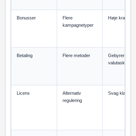
Bonusser
Flere
Høje krav
kampagnetyper
Betaling
Flere metoder
Gebyrer og
valutaskift
Licens
Alternativ
Svag klagevej
regulering