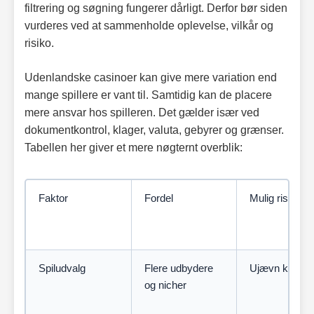
filtrering og søgning fungerer dårligt. Derfor bør siden
vurderes ved at sammenholde oplevelse, vilkår og
risiko.
Udenlandske casinoer kan give mere variation end
mange spillere er vant til. Samtidig kan de placere
mere ansvar hos spilleren. Det gælder især ved
dokumentkontrol, klager, valuta, gebyrer og grænser.
Tabellen her giver et mere nøgternt overblik:
Faktor
Fordel
Mulig risiko
Spiludvalg
Flere udbydere
Ujævn kvalite
og nicher