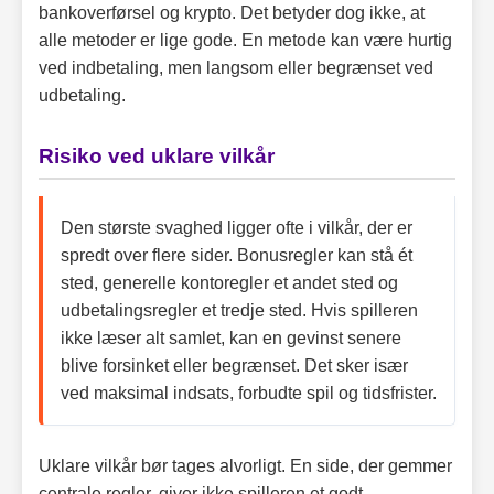
bankoverførsel og krypto. Det betyder dog ikke, at
alle metoder er lige gode. En metode kan være hurtig
ved indbetaling, men langsom eller begrænset ved
udbetaling.
Risiko ved uklare vilkår
Den største svaghed ligger ofte i vilkår, der er
spredt over flere sider. Bonusregler kan stå ét
sted, generelle kontoregler et andet sted og
udbetalingsregler et tredje sted. Hvis spilleren
ikke læser alt samlet, kan en gevinst senere
blive forsinket eller begrænset. Det sker især
ved maksimal indsats, forbudte spil og tidsfrister.
Uklare vilkår bør tages alvorligt. En side, der gemmer
centrale regler, giver ikke spilleren et godt