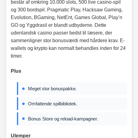
består af omkring 10.000 slots, 500 live casino-spil
og 300 bordspil. Pragmatic Play, Hacksaw Gaming,
Evolution, BGaming, NetEnt, Games Global, Play’n
GO og Yggdrasil er blandt udbyderne. Dette
udenlandsk casino passer bedst til læsere, der
sammenligner stor bonusværdi med hårdere krav. E-
wallets og krypto kan normalt behandles inden for 24
timer.
Plus
Meget stor bonuspakke.
Omfattende spilbibliotek.
Bonus Store og reload-kampagner.
Ulemper