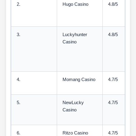
2.
Hugo Casino
4.8/5
3.
Luckyhunter
4.8/5
Casino
4.
Momang Casino
4.7/5
5.
NewLucky
4.7/5
Casino
6.
Ritzo Casino
4.7/5