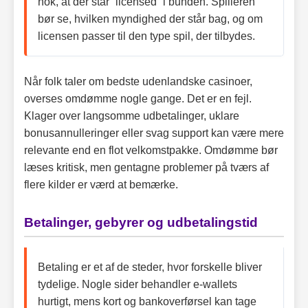
nok, at der står “licensed” i bunden. Spilleren
bør se, hvilken myndighed der står bag, og om
licensen passer til den type spil, der tilbydes.
Når folk taler om bedste udenlandske casinoer,
overses omdømme nogle gange. Det er en fejl.
Klager over langsomme udbetalinger, uklare
bonusannulleringer eller svag support kan være mere
relevante end en flot velkomstpakke. Omdømme bør
læses kritisk, men gentagne problemer på tværs af
flere kilder er værd at bemærke.
Betalinger, gebyrer og udbetalingstid
Betaling er et af de steder, hvor forskelle bliver
tydelige. Nogle sider behandler e-wallets
hurtigt, mens kort og bankoverførsel kan tage