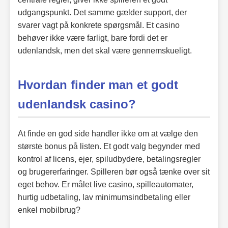
udgangspunkt. Det samme gælder support, der
svarer vagt på konkrete spørgsmål. Et casino
behøver ikke være farligt, bare fordi det er
udenlandsk, men det skal være gennemskueligt.
Hvordan finder man et godt
udenlandsk casino?
At finde en god side handler ikke om at vælge den
største bonus på listen. Et godt valg begynder med
kontrol af licens, ejer, spiludbydere, betalingsregler
og brugererfaringer. Spilleren bør også tænke over sit
eget behov. Er målet live casino, spilleautomater,
hurtig udbetaling, lav minimumsindbetaling eller
enkel mobilbrug?