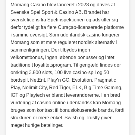
Momang Casino blev lanceret i 2023 og drives af
Svenska Spel Sport & Casino AB. Brandet har
svensk licens fra Spelinspektionen og adskiller sig
derfor tydeligt fra flere Curaçao-licenserede platforme
i samme oversigt. Som udenlandsk casino fungerer
Momang som et mere reguleret nordisk alternativ i
sammenligningen. Der tilbydes ingen
velkomstbonus, ingen løbende bonusser og intet
traditionelt loyalitetsprogram. Til gengæld findes der
omkring 3.800 slots, 100 live casino-spil og 50
bordspil. NetEnt, Play’n GO, Evolution, Pragmatic
Play, Nolimit City, Red Tiger, ELK, Big Time Gaming,
IGT og Playtech er blandt leverandørerne. I en bred
vurdering af casino online udenlandsk kan Momang
bruges som kontrast til bonusfokuserede brands, fordi
strukturen er mere enkel. Swish og Trustly giver
meget hurtige betalinger.